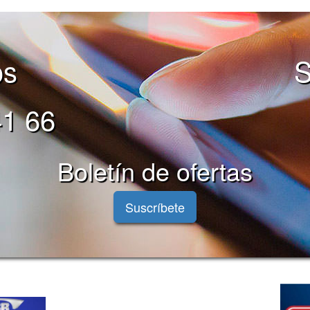
os
S
1 66
Boletín de ofertas
Suscríbete