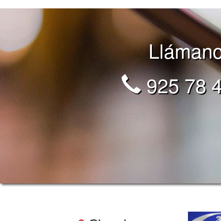
Lláman
925 78 4