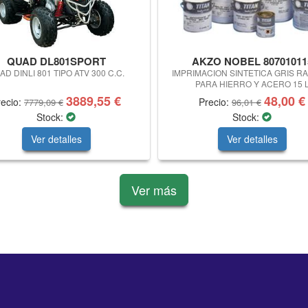
QUAD DL801SPORT
AKZO NOBEL 80701011
AD DINLI 801 TIPO ATV 300 C.C.
IMPRIMACION SINTETICA GRIS R
PARA HIERRO Y ACERO 15 
3889,55 €
48,00 €
recio:
Precio:
7779,09 €
96,01 €
Stock:
Stock:
Ver detalles
Ver detalles
Ver más