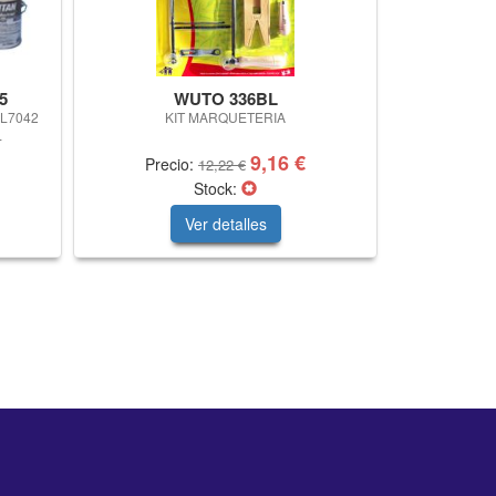
5
WUTO 336BL
AL7042
KIT MARQUETERIA
L
9,16 €
Precio:
12,22 €
Stock:
Ver detalles