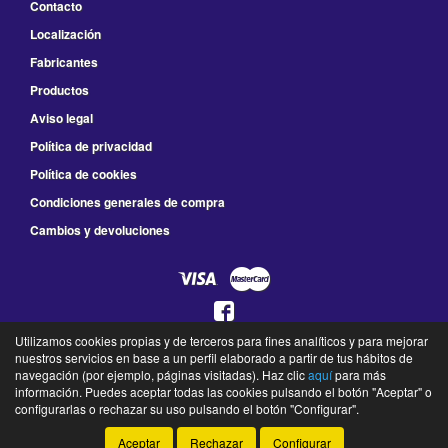
Contacto
Localización
Fabricantes
Productos
Aviso legal
Política de privacidad
Política de cookies
Condiciones generales de compra
Cambios y devoluciones
Utilizamos cookies propias y de terceros para fines analíticos y para mejorar
925 78 41 66
nuestros servicios en base a un perfil elaborado a partir de tus hábitos de
L a V de 8:30 a 14:00 y de 16:00 a 19:30 - S de 9:00 a 13:30
navegación (por ejemplo, páginas visitadas). Haz clic
aquí
para más
información. Puedes aceptar todas las cookies pulsando el botón "Aceptar" o
©
Fraga Agrícola Industrial
- 2026 -
Tienda online de recambios de Gira
configurarlas o rechazar su uso pulsando el botón "Configurar".
Aceptar
Rechazar
Configurar