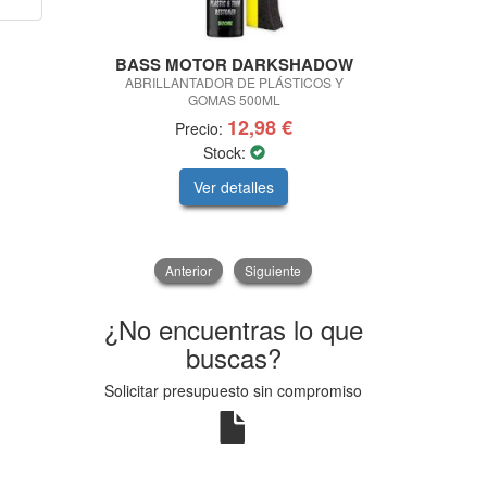
BASS MOTOR DARKSHADOW
R
ABRILLANTADOR DE PLÁSTICOS Y
DISCO LAMIN
GOMAS 500ML
Ø
12,98 €
Precio:
Precio:
Stock:
Ver detalles
V
Anterior
Siguiente
¿No encuentras lo que
buscas?
Solicitar presupuesto sin compromiso