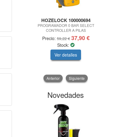
HOZELOCK 100000694
IM
PROGRAMADOR 0 BAR SELECT
COLA PARA 
CONTROLLER A PILAS
TEMOB
37,90 €
Precio:
Pre
59,22 €
Stock:
Ver detalles
V
Anterior
Siguiente
Novedades