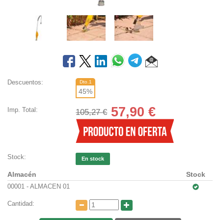
Descuentos:
Dto.1
45
%
57,90
€
Imp. Total:
105,27 €
Stock:
En stock
Almacén
Stock
00001 - ALMACEN 01
Cantidad: