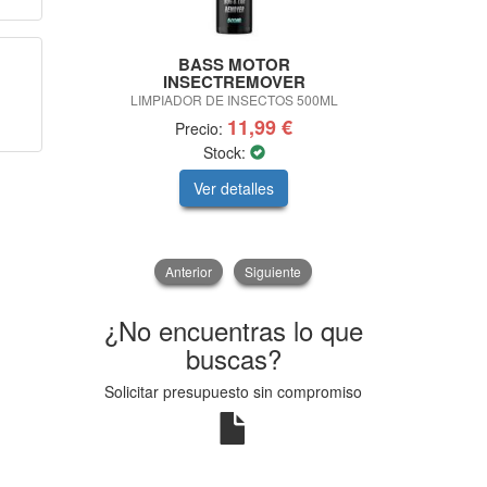
BASS MOTOR
BASS MOT
INSECTREMOVER
LIMPIADOR
LIMPIADOR DE INSECTOS 500ML
INT
11,99 €
Precio:
Pre
Stock:
Ver detalles
V
Anterior
Siguiente
¿No encuentras lo que
buscas?
Solicitar presupuesto sin compromiso