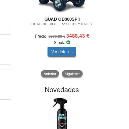
QUAD QD300SPII
W
QUAD NUEVO 300cc SPORTY II ADLY
DESTORNIL
3488,43 €
Precio:
Precio
6976,86 €
Stock:
Ver detalles
V
Anterior
Siguiente
Novedades