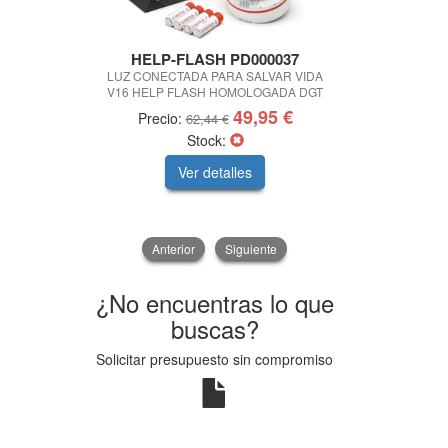
HELP-FLASH PD000037
BASS M
LUZ CONECTADA PARA SALVAR VIDA
REPELENTE D
V16 HELP FLASH HOMOLOGADA DGT
49,95 €
Precio:
Pre
62,44 €
Stock:
Ver detalles
V
Anterior
Siguiente
¿No encuentras lo que
buscas?
Solicitar presupuesto sin compromiso