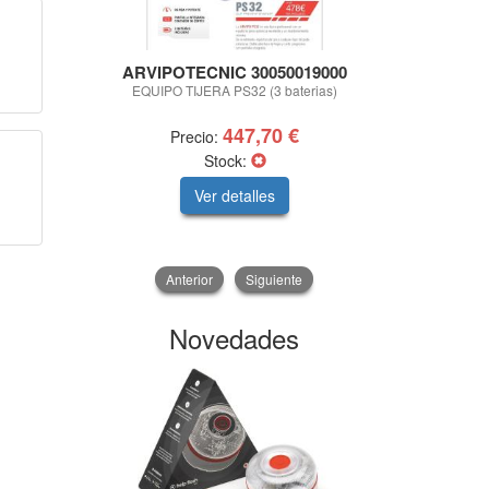
ARVIPOTECNIC 30050019000
ARVIPOTEC
EQUIPO TIJERA PS32 (3 baterias)
EQUIPO PS
447,70 €
Precio:
Precio:
13
Stock:
Ver detalles
V
Anterior
Siguiente
Novedades