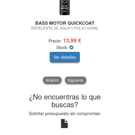
BASS MOTOR QUICKCOAT
BASS MO
REPELENTE DE AGUA Y POLVO 500ML
LIMPIADOR FÉ
CLEAN C
13,99 €
Precio:
Pre
Stock:
Ver detalles
V
Anterior
Siguiente
¿No encuentras lo que
buscas?
Solicitar presupuesto sin compromiso