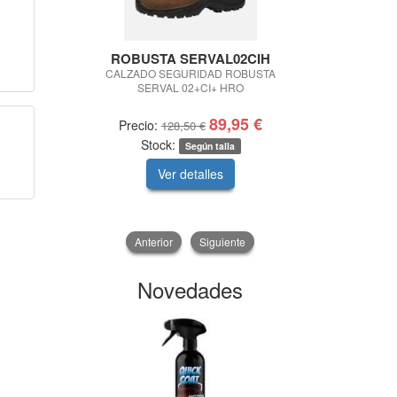
ROBUSTA SERVAL02CIH
Lacor men
CALZADO SEGURIDAD ROBUSTA
FREIDORA EL
SERVAL 02+CI+ HRO
89,95 €
Precio:
Precio:
128,50 €
Stock:
Según talla
Ver detalles
V
Anterior
Siguiente
Novedades