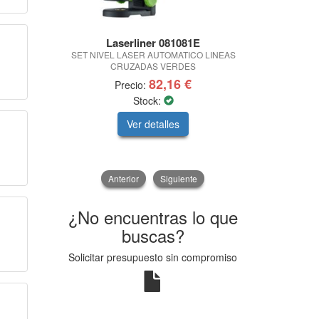
Laserliner 081081E
BASS MOT
SET NIVEL LASER AUTOMATICO LINEAS
LIMPIADOR
CRUZADAS VERDES
INT
82,16 €
Precio:
Pre
Stock:
Ver detalles
V
Anterior
Siguiente
¿No encuentras lo que
buscas?
Solicitar presupuesto sin compromiso