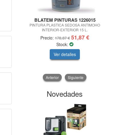
BLATEM PINTURAS 1226015
KAMVAL V
PINTURA PLASTICA SEDOSA ANTIMOHO
CHAQUETA KA
INTERIOR-EXTERIOR 15 L.
51,87 €
Precio:
Precio:
178,87 €
Stock:
Sto
Ver detalles
V
Anterior
Siguiente
Novedades