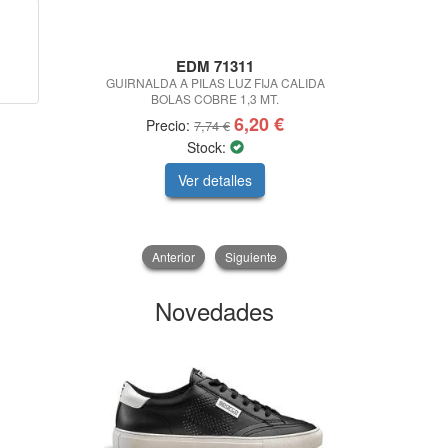
EDM 71311
ROBUST
GUIRNALDA A PILAS LUZ FIJA CALIDA
Calza
BOLAS COBRE 1,3 MT.
6,20 €
Precio:
Precio
7,74 €
Stock:
Sto
Ver detalles
V
Anterior
Siguiente
Novedades