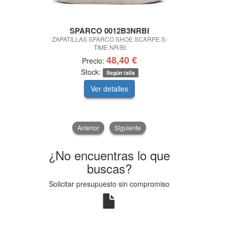
SPARCO 0012B3NRBI
BASS MOT
ZAPATILLAS SPARCO SHOE SCARPE S-
LIMPIADOR
TIME NR/BI
INT
48,40 €
Precio:
Pre
Stock:
Según talla
Ver detalles
V
Anterior
Siguiente
¿No encuentras lo que
buscas?
Solicitar presupuesto sin compromiso