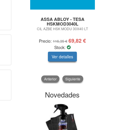
ASSA ABLOY - TESA
STANL
HSKMOD3040L
MEDIDOR
CIL AZBE HSK MODU 30X40 LT
69,82 €
Precio:
Precio
116,35 €
Stock:
Ver detalles
V
Anterior
Siguiente
Novedades