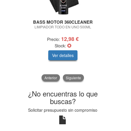
BASS MOTOR 360CLEANER
BASS M
LIMPIADOR TODO EN UNO 500ML
REPELENTE D
12,98 €
Precio:
Pre
Stock:
Ver detalles
V
Anterior
Siguiente
¿No encuentras lo que
buscas?
Solicitar presupuesto sin compromiso