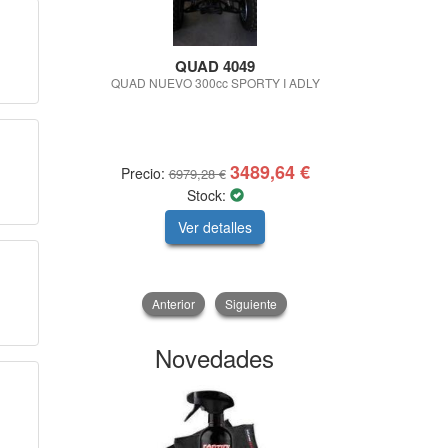
QUAD 4049
GRUP
CONST
QUAD NUEVO 300cc SPORTY I ADLY
AGRIFAST
GRAPADORA 1
CERCADOS
3489,64 €
Precio:
Precio
6979,28 €
Stock:
Ver detalles
V
Anterior
Siguiente
Novedades