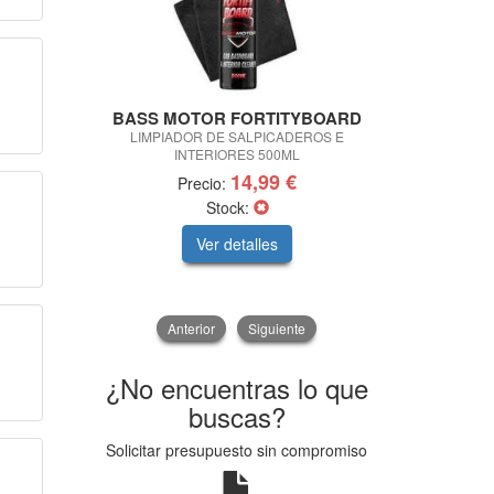
BASS MOTOR FORTITYBOARD
SPARC
LIMPIADOR DE SALPICADEROS E
ZAPATILLAS 
INTERIORES 500ML
14,99 €
Precio:
Pre
Stock:
Sto
Ver detalles
V
Anterior
Siguiente
¿No encuentras lo que
buscas?
Solicitar presupuesto sin compromiso