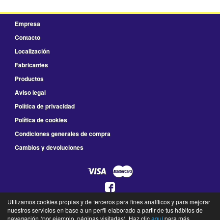
Empresa
Contacto
Localización
Fabricantes
Productos
Aviso legal
Política de privacidad
Política de cookies
Condiciones generales de compra
Cambios y devoluciones
Utilizamos cookies propias y de terceros para fines analíticos y para mejorar
925 78 41 66
nuestros servicios en base a un perfil elaborado a partir de tus hábitos de
L a V de 8:30 a 14:00 y de 16:00 a 19:30 - S de 9:00 a 13:30
navegación (por ejemplo, páginas visitadas). Haz clic
aquí
para más