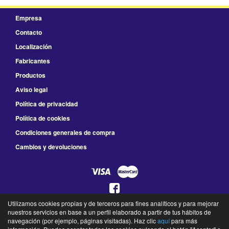
Empresa
Contacto
Localización
Fabricantes
Productos
Aviso legal
Política de privacidad
Política de cookies
Condiciones generales de compra
Cambios y devoluciones
Utilizamos cookies propias y de terceros para fines analíticos y para mejorar
925 78 41 66
nuestros servicios en base a un perfil elaborado a partir de tus hábitos de
L a V de 8:30 a 14:00 y de 16:00 a 19:30 - S de 9:00 a 13:30
navegación (por ejemplo, páginas visitadas). Haz clic
aquí
para más