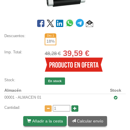
Descuentos:
Dto.1
18
%
39,59
€
Imp. Total:
48,28 €
Stock:
En stock
Almacén
Stock
00001 - ALMACEN 01
Cantidad:
Añadir a la cesta
Calcular envío