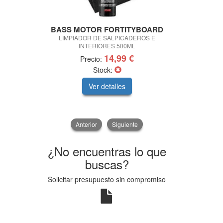
BASS MOTOR FORTITYBOARD
BASS MO
LIMPIADOR DE SALPICADEROS E
LIMPIADOR
INTERIORES 500ML
14,99 €
Precio:
Pre
Stock:
Ver detalles
V
Anterior
Siguiente
¿No encuentras lo que
buscas?
Solicitar presupuesto sin compromiso