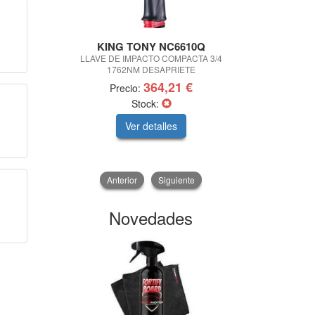
KING TONY NC6610Q
Lacor men
LLAVE DE IMPACTO COMPACTA 3/4
MAQUINA 
1762NM DESAPRIETE
(CO
364,21 €
Precio:
Precio:
Stock:
Ver detalles
V
Anterior
Siguiente
Novedades