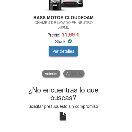
BASS MOTOR CLOUDFOAM
BASS MO
CHAMPÚ DE LAVADO PH NEUTRO
LIMPIA CRIST
500ML
11,99 €
Precio:
Pre
Stock:
Ver detalles
V
Anterior
Siguiente
¿No encuentras lo que
buscas?
Solicitar presupuesto sin compromiso