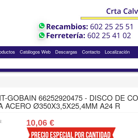
oductos
Catálogos Web
Descargas
Contacto
Localización
NT-GOBAIN 66252920475 - DISCO DE C
A ACERO Ø350X3,5X25,4MM A24 R
10,06
€
l: