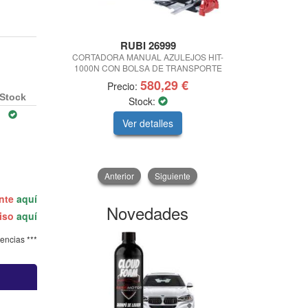
RUBI 26999
GAHE
CORTADORA MANUAL AZULEJOS HIT-
TURBINA PO
1000N CON BOLSA DE TRANSPORTE
TM500
580,29 €
Precio:
Precio:
1
Stock
Stock:
Ver detalles
V
Anterior
Siguiente
ente
aquí
Novedades
miso
aquí
tencias ***