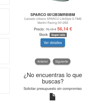
SPARCO 0012B3MRBIBM
BASS M
Calzado Urbano SPARCO LifeStyle S-TIME
REPELENTE D
Martini Racing 0012B3
56,14 €
Precio:
Pre
70,18 €
Stock:
Según talla
Ver detalles
V
Anterior
Siguiente
¿No encuentras lo que
buscas?
Solicitar presupuesto sin compromiso