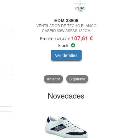
EDM 33806
IBER
VENTILADOR DE TECHO BLANCO
ESTUFA KA
CASPIO 60W ASPAS 132CM
SUPERF.A 
107,61 €
Precio:
Precio:
143,47 €
1
Stock:
Ver detalles
V
Anterior
Siguiente
Novedades