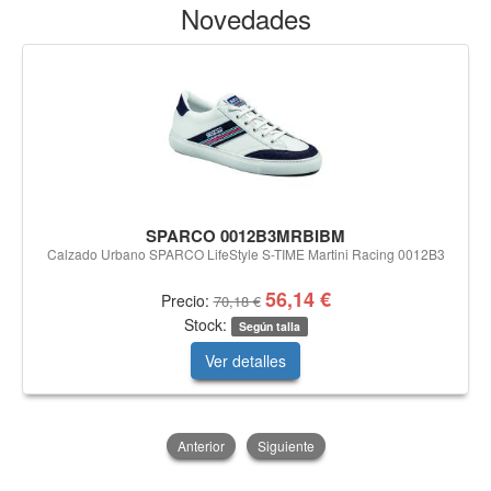
Novedades
SPARCO 0012B3MRBIBM
Calzado Urbano SPARCO LifeStyle S-TIME Martini Racing 0012B3
56,14 €
Precio:
70,18 €
Stock:
Según talla
Ver detalles
Anterior
Siguiente