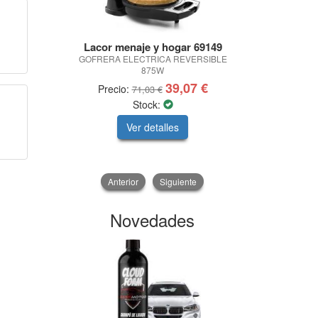
Lacor menaje y hogar 69149
UN
GOFRERA ELECTRICA REVERSIBLE
ABOCINADOR 
875W
-14 - 
39,07 €
Precio:
Precio:
71,03 €
Stock:
Ver detalles
V
Anterior
Siguiente
Novedades