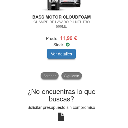
BASS MOTOR CLOUDFOAM
BA
KITPIE
CHAMPÚ DE LAVADO PH NEUTRO
500ML
KIT PREMIU
11,99 €
Precio:
Pre
Stock:
Ver detalles
V
Anterior
Siguiente
¿No encuentras lo que
buscas?
Solicitar presupuesto sin compromiso