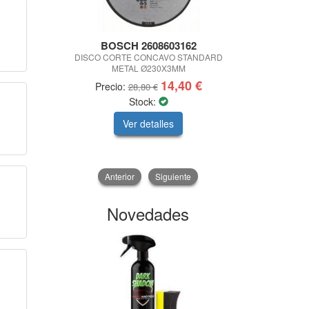
BOSCH 2608603162
ARVIPOT
DISCO CORTE CONCAVO STANDARD
VIBRADOR
METAL Ø230X3MM
SU
14,40 €
Precio:
Precio:
28,80 €
16
Stock:
Ver detalles
V
Anterior
Siguiente
Novedades