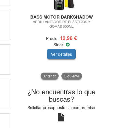
BASS MOTOR DARKSHADOW
SPARCO
ABRILLANTADOR DE PLÁSTICOS Y
Calzado Urbano
GOMAS 500ML
Marti
12,98 €
Precio:
Precio
Stock:
Sto
Ver detalles
V
Anterior
Siguiente
¿No encuentras lo que
buscas?
Solicitar presupuesto sin compromiso