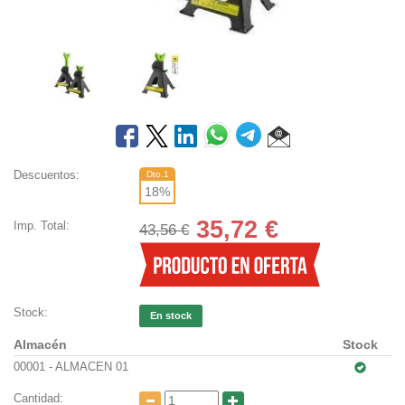
Descuentos:
Dto.1
18
%
35,72
€
Imp. Total:
43,56 €
Stock:
En stock
Almacén
Stock
00001 - ALMACEN 01
Cantidad: