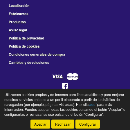
Localización
Fabricantes
Productos
Aviso legal
Política de privacidad
Política de cookies
Condiciones generales de compra
Cambios y devoluciones
Utilizamos cookies propias y de terceros para fines analíticos y para mejorar
925 78 41 66
nuestros servicios en base a un perfil elaborado a partir de tus hábitos de
L a V de 8:30 a 14:00 y de 16:00 a 19:30 - S de 9:00 a 13:30
navegación (por ejemplo, páginas visitadas). Haz clic
aquí
para más
información. Puedes aceptar todas las cookies pulsando el botón "Aceptar" o
©
Fraga Agrícola Industrial
- 2026 -
Tienda online de recambios de Gira
configurarlas o rechazar su uso pulsando el botón "Configurar".
Aceptar
Rechazar
Configurar