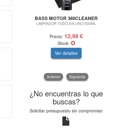
BASS MOTOR 360CLEANER
BASS MO
LIMPIADOR TODO EN UNO 500ML
LIMPIA CRIST
12,98 €
Precio:
Pre
Stock:
Ver detalles
V
Anterior
Siguiente
¿No encuentras lo que
buscas?
Solicitar presupuesto sin compromiso