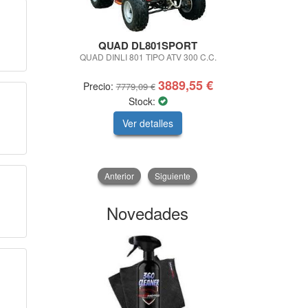
QUAD DL801SPORT
KING
QUAD DINLI 801 TIPO ATV 300 C.C.
LLAVE DE I
1
3889,55 €
Precio:
Precio:
7779,09 €
3
Stock:
Ver detalles
V
Anterior
Siguiente
Novedades