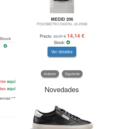
MEDID 206
KAMVAL 
PODÓMETRO DIGITAL JS-206B
PANTALON
14,14 €
Precio:
Precio:
23,57 €
Stock
Stock:
Ver detalles
V
Anterior
Siguiente
ente
aquí
Novedades
miso
aquí
tencias ***