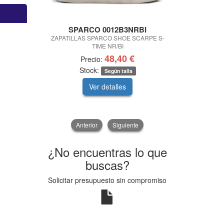
SPARCO 0012B3NRBI
HELP-F
ZAPATILLAS SPARCO SHOE SCARPE S-
LUZ CONECT
TIME NR/BI
V16 HELP F
48,40 €
Precio:
Precio
Stock:
Según talla
Ver detalles
V
Anterior
Siguiente
¿No encuentras lo que
buscas?
Solicitar presupuesto sin compromiso