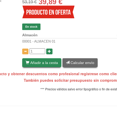
39,89
€
l:
53,19 €
En stock
Almacén
00001 - ALMACEN 01
:
Añadir a la cesta
Calcular envío
ucto y obtener descuentos como profesional regístrese como cli
También puedes solicitar presupuesto sin compro
*** Precios válidos salvo error tipográfico o fin de exis