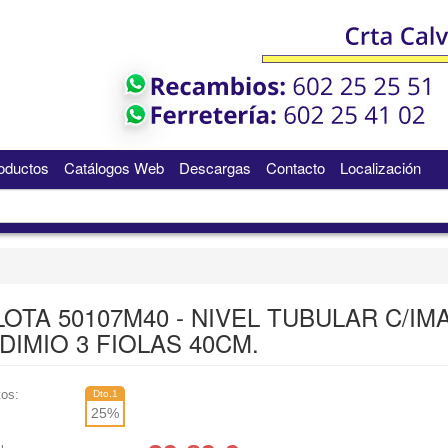
oductos
Catálogos Web
Descargas
Contacto
Localización
LOTA 50107M40 - NIVEL TUBULAR C/IM
DIMIO 3 FIOLAS 40CM.
os:
Dto.1
25
%