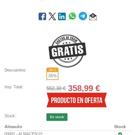
Descuentos:
Dto.1
35
%
358,99
€
Imp. Total:
552,30 €
Stock:
En stock
Almacén
Stock
00001 - ALMACEN 01