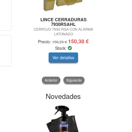
LINCE CERRADURAS
Lase
7930RSAHL
MEDIDOR 
CERROJO 7930-RSA CON ALARMA
BLUETOOT
LATONADO
150,38 €
Precio:
Precio:
158,29 €
1
Stock:
Ver detalles
V
Anterior
Siguiente
Novedades