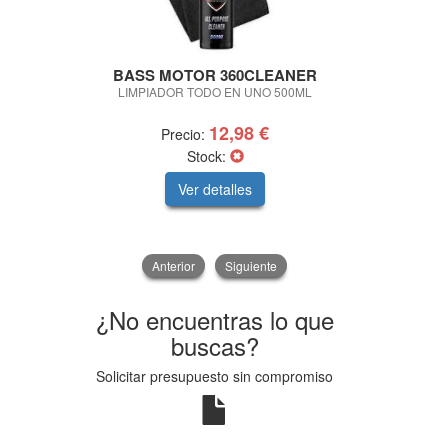
BASS MOTOR 360CLEANER
SPARCO
LIMPIADOR TODO EN UNO 500ML
Calzado Urbano
Marti
12,98 €
Precio:
Precio
Stock:
Sto
Ver detalles
V
Anterior
Siguiente
¿No encuentras lo que
buscas?
Solicitar presupuesto sin compromiso