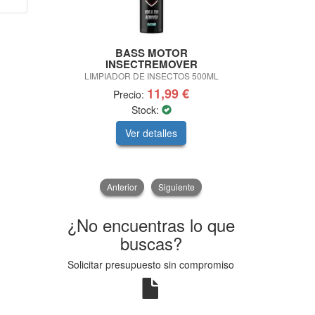
BASS MOTOR
SPARC
INSECTREMOVER
ZAPATILLAS 
LIMPIADOR DE INSECTOS 500ML
11,99 €
Precio:
Pre
Stock:
Sto
Ver detalles
V
Anterior
Siguiente
¿No encuentras lo que
buscas?
Solicitar presupuesto sin compromiso