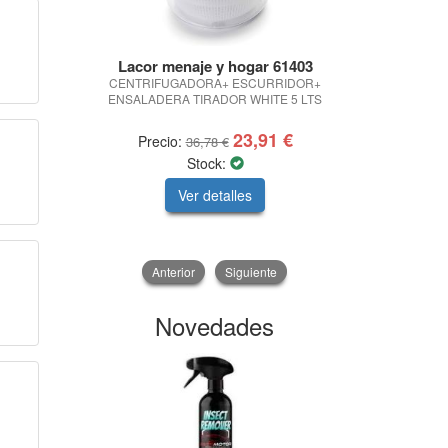
Lacor menaje y hogar 61403
CI
CENTRIFUGADORA+ ESCURRIDOR+
CERRADURA
ENSALADERA TIRADOR WHITE 5 LTS
PULSADO
23,91 €
Precio:
Precio:
36,78 €
Stock:
Ver detalles
V
Anterior
Siguiente
Novedades