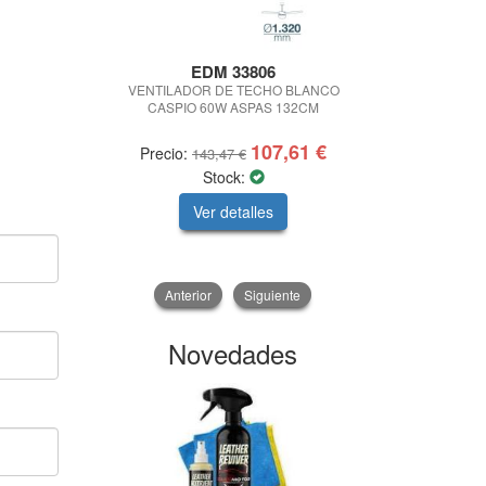
EDM 33806
KAMVAL JE
VENTILADOR DE TECHO BLANCO
CAMISETA 
CASPIO 60W ASPAS 132CM
107,61 €
Precio:
Precio
143,47 €
Stock:
Ver detalles
V
Anterior
Siguiente
Novedades