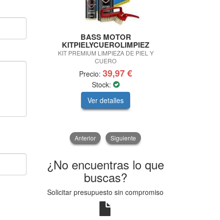
BASS MOTOR
BASS MO
KITPIELYCUEROLIMPIEZ
LIMPIA CRIST
KIT PREMIUM LIMPIEZA DE PIEL Y
CUERO
39,97 €
Precio:
Pre
Stock:
Ver detalles
V
Anterior
Siguiente
¿No encuentras lo que
buscas?
Solicitar presupuesto sin compromiso