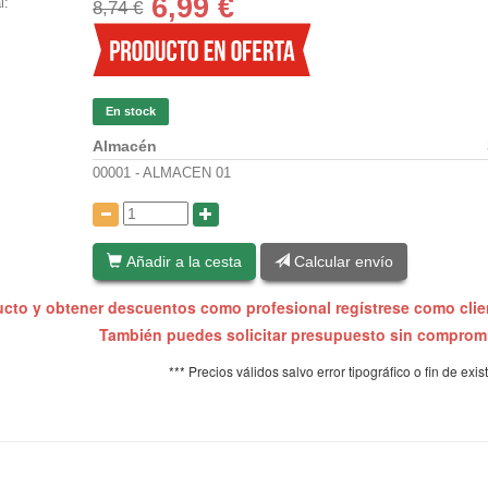
6,99
€
l:
8,74 €
En stock
Almacén
00001 - ALMACEN 01
:
Añadir a la cesta
Calcular envío
ucto y obtener descuentos como profesional regístrese como cli
También puedes solicitar presupuesto sin compro
*** Precios válidos salvo error tipográfico o fin de exis