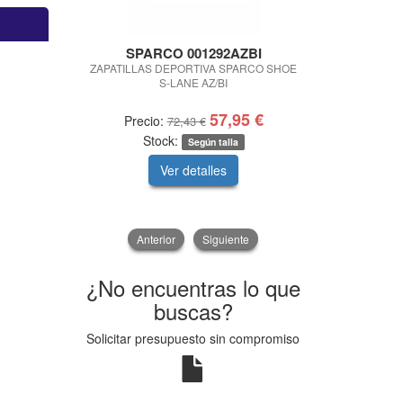
SPARCO 001292AZBI
BA
KITPIE
ZAPATILLAS DEPORTIVA SPARCO SHOE
S-LANE AZ/BI
KIT PREMIU
57,95 €
Precio:
Pre
72,43 €
Stock:
Según talla
Ver detalles
V
Anterior
Siguiente
¿No encuentras lo que
buscas?
Solicitar presupuesto sin compromiso