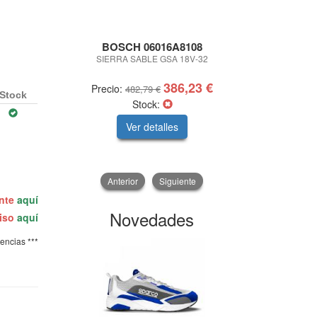
BOSCH 06016A8108
IMC
SIERRA SABLE GSA 18V-32
COMPRESOR S
386,23 €
Precio:
Precio:
482,79 €
5
Stock
Stock:
Ver detalles
V
Anterior
Siguiente
ente
aquí
Novedades
miso
aquí
tencias ***