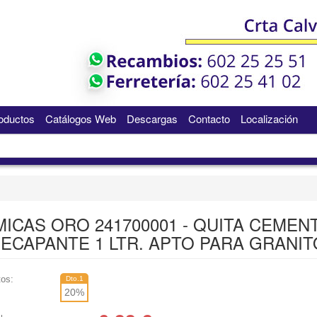
oductos
Catálogos Web
Descargas
Contacto
Localización
MICAS ORO 241700001 - QUITA CEMEN
DECAPANTE 1 LTR. APTO PARA GRANIT
os:
Dto.1
20
%