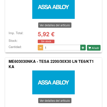
Ver detalles del artículo
5,92
€
Imp. Total:
Stock:
Sin stock
Cantidad:
Añadir
ME603030NKA - TESA 2200/30X30 LN TE6/KT1
KA
Ver detalles del artículo