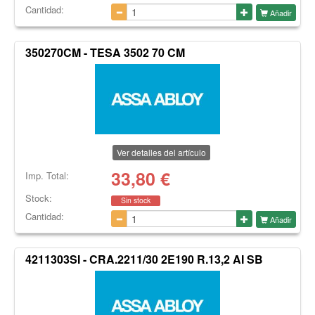
Cantidad:
Añadir
350270CM - TESA 3502 70 CM
Ver detalles del artículo
33,80
€
Imp. Total:
Stock:
Sin stock
Cantidad:
Añadir
4211303SI - CRA.2211/30 2E190 R.13,2 AI SB