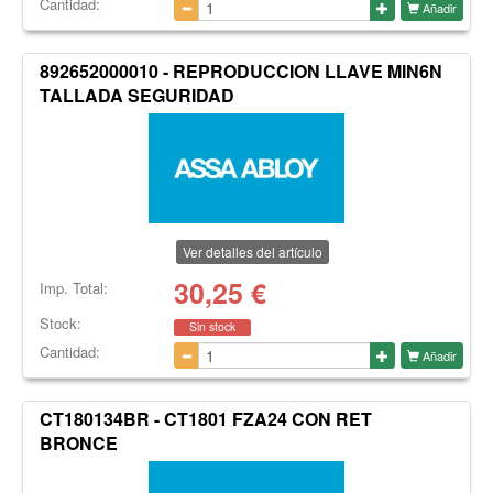
Cantidad:
Añadir
892652000010 - REPRODUCCION LLAVE MIN6N
TALLADA SEGURIDAD
Ver detalles del artículo
30,25
€
Imp. Total:
Stock:
Sin stock
Cantidad:
Añadir
CT180134BR - CT1801 FZA24 CON RET
BRONCE