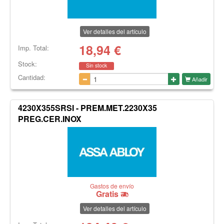
Ver detalles del artículo
18,94
€
Imp. Total:
Stock:
Sin stock
Cantidad:
Añadir
4230X355SRSI - PREM.MET.2230X35
PREG.CER.INOX
Gastos de envío
Gratis
Ver detalles del artículo