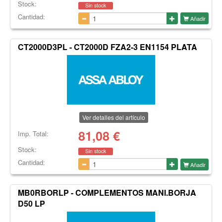
Stock:
Sin stock
Cantidad:
Añadir
CT2000D3PL - CT2000D FZA2-3 EN1154 PLATA
Ver detalles del artículo
81,08
€
Imp. Total:
Stock:
Sin stock
Cantidad:
Añadir
MB0RBORLP - COMPLEMENTOS MANI.BORJA
D50 LP