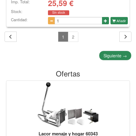
25,59
€
Imp. Total:
Stock:
Sin stock
Cantidad:
Añadir
1
2
Siguiente
→
Ofertas
Lacor menaje y hogar 60343