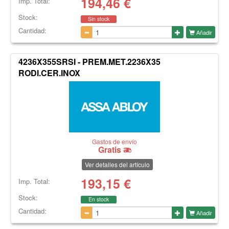
194,46
€
Imp. Total:
Stock:
Sin stock
Cantidad:
Añadir
4236X355SRSI - PREM.MET.2236X35
RODI.CER.INOX
Gastos de envío
Gratis
Ver detalles del artículo
193,15
€
Imp. Total:
Stock:
En stock
Cantidad:
Añadir