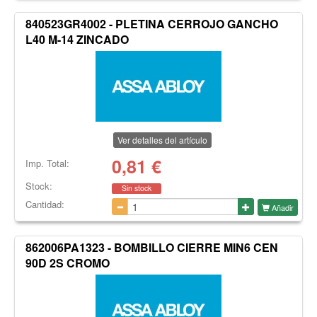
840523GR4002 - PLETINA CERROJO GANCHO
L40 M-14 ZINCADO
Ver detalles del artículo
0,81
€
Imp. Total:
Stock:
Sin stock
Cantidad:
Añadir
862006PA1323 - BOMBILLO CIERRE MIN6 CEN
90D 2S CROMO