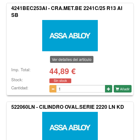
4241BEC253AI - CRA.MET.BE 2241C/25 R13 AI
SB
Ver detalles del artículo
44,89
€
Imp. Total:
Stock:
Sin stock
Cantidad:
Añadir
522060LN - CILINDRO OVAL.SERIE 2220 LN KD