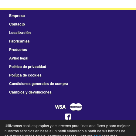
Empresa
Contacto
Localización
Fabricantes
Productos
Aviso legal
Política de privacidad
Política de cookies
Condiciones generales de compra
Cambios y devoluciones
Utilizamos cookies propias y de terceros para fines analíticos y para mejorar
925 78 41 66
nuestros servicios en base a un perfil elaborado a partir de tus hábitos de
navegación (por ejemplo, páginas visitadas). Haz clic
aquí
para más