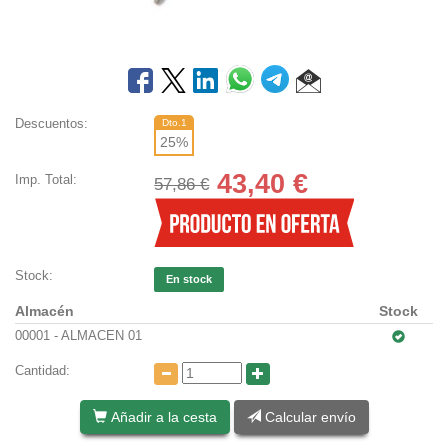
Descuentos:
Dto.1
25
%
43,40
€
Imp. Total:
57,86 €
Stock:
En stock
Almacén
Stock
00001 - ALMACEN 01
Cantidad:
Añadir a la cesta
Calcular envío