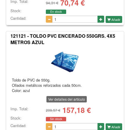
70,74
€
Imp. Total:
94,31 €
Stock:
En stock
Cantidad:
Añadir
121121 - TOLDO PVC ENCERADO 550GRS. 4X5
METROS AZUL
Toldo de PVC de 550g.
Ollados metálicos reforzados cada 50cm.
Color: azul
Ver detalles del artículo
157,18
€
Imp. Total:
209,57 €
Stock:
Sin stock
Cantidad:
Añadir