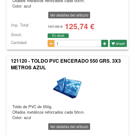
Ollados metálicos reforzados cada 50cm.
Color: azul
Ver detalles del artículo
125,74
€
Imp. Total:
167,66 €
Stock:
En stock
Cantidad:
Añadir
121120 - TOLDO PVC ENCERADO 550 GRS. 3X3
METROS AZUL
Toldo de PVC de 550g.
Ollados metálicos reforzados cada 50cm.
Color: azul
Ver detalles del artículo