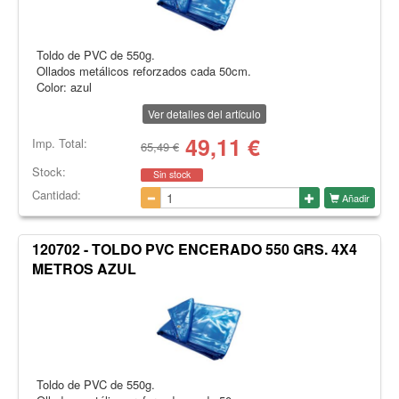
Toldo de PVC de 550g.
Ollados metálicos reforzados cada 50cm.
Color: azul
Ver detalles del artículo
49,11
€
Imp. Total:
65,49 €
Stock:
Sin stock
Cantidad:
Añadir
120702 - TOLDO PVC ENCERADO 550 GRS. 4X4
METROS AZUL
Toldo de PVC de 550g.