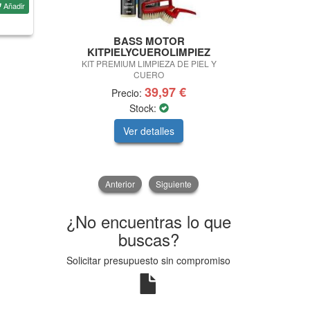
Añadir
BASS MOTOR
SPARC
KITPIELYCUEROLIMPIEZ
ZAPATILLAS 
KIT PREMIUM LIMPIEZA DE PIEL Y
S
CUERO
39,97 €
Precio:
Precio
Stock:
Sto
Ver detalles
V
Anterior
Siguiente
¿No encuentras lo que
buscas?
Solicitar presupuesto sin compromiso