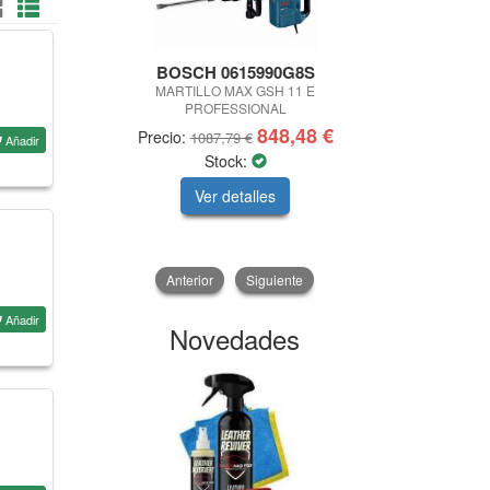
BOSCH 0615990G8S
Lase
MARTILLO MAX GSH 11 E
POCKET
PROFESSIONAL
848,48 €
Precio:
Precio:
1087,79 €
3
Añadir
Stock:
Ver detalles
V
Anterior
Siguiente
Añadir
Novedades