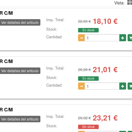
Vista:
R C/M
18,10
€
Imp. Total:
22,63 €
Ver detalles del artículo
Stock:
En stock
Cantidad:
R C/M
21,01
€
Imp. Total:
26,26 €
Ver detalles del artículo
Stock:
En stock
Cantidad:
R C/M
23,21
€
Imp. Total:
29,02 €
Ver detalles del artículo
Stock:
Sin stock