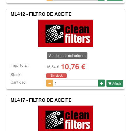
ML412 - FILTRO DE ACEITE
Ver detalles del artículo
10,76
€
Imp. Total:
16,54 €
Stock:
Sin stock
Cantidad:
Añadir
ML417 - FILTRO DE ACEITE