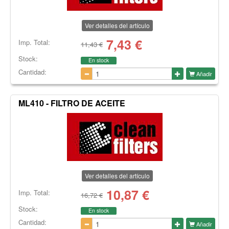
Ver detalles del artículo
7,43
€
Imp. Total:
11,43 €
Stock:
En stock
Cantidad:
Añadir
ML410 - FILTRO DE ACEITE
Ver detalles del artículo
10,87
€
Imp. Total:
16,72 €
Stock:
En stock
Cantidad:
Añadir