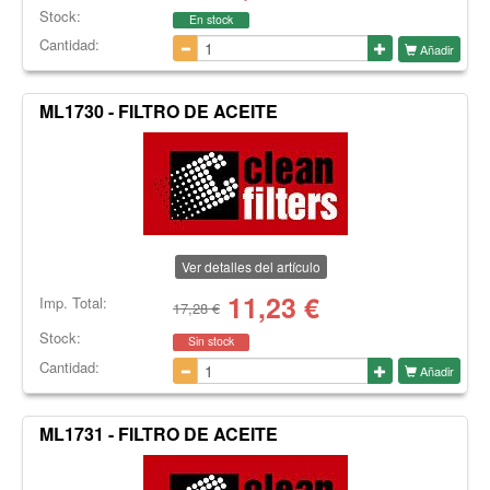
Stock:
En stock
Cantidad:
Añadir
ML1730 - FILTRO DE ACEITE
Ver detalles del artículo
11,23
€
Imp. Total:
17,28 €
Stock:
Sin stock
Cantidad:
Añadir
ML1731 - FILTRO DE ACEITE