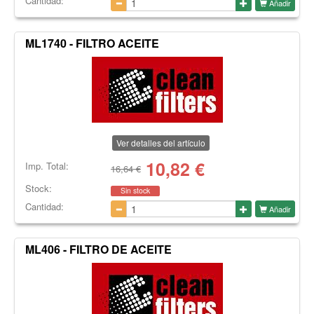
Cantidad:
Añadir
ML1740 - FILTRO ACEITE
Ver detalles del artículo
10,82
€
Imp. Total:
16,64 €
Stock:
Sin stock
Cantidad:
Añadir
ML406 - FILTRO DE ACEITE