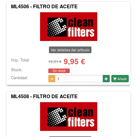
ML4506 - FILTRO DE ACEITE
Ver detalles del artículo
9,95
€
Imp. Total:
15,31 €
Stock:
Sin stock
Cantidad:
Añadir
ML4508 - FILTRO DE ACEITE