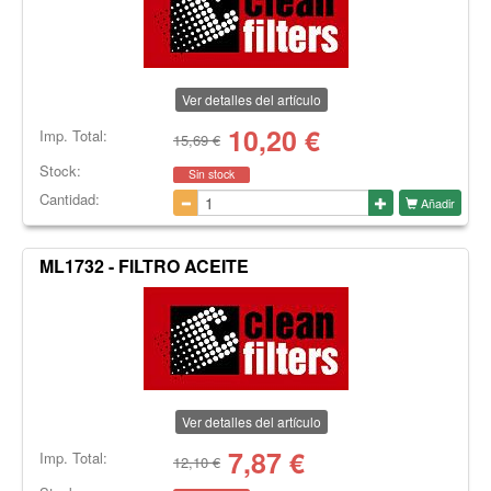
Ver detalles del artículo
10,20
€
Imp. Total:
15,69 €
Stock:
Sin stock
Cantidad:
Añadir
ML1732 - FILTRO ACEITE
Ver detalles del artículo
7,87
€
Imp. Total:
12,10 €