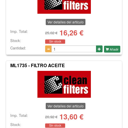
Ver detalles del artículo
16,26
€
Imp. Total:
25,02 €
Stock:
Sin stock
Cantidad:
Añadir
ML1735 - FILTRO ACEITE
Ver detalles del artículo
13,60
€
Imp. Total:
20,92 €
Stock:
Sin stock