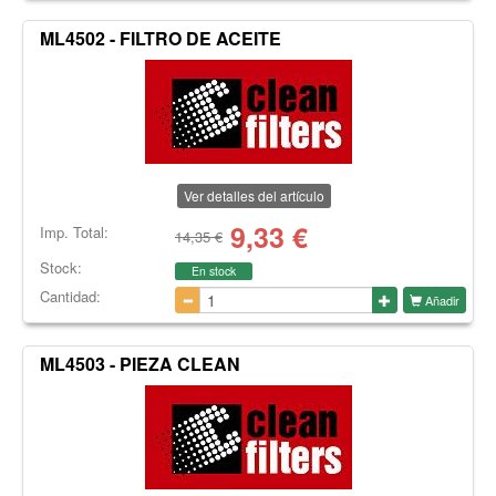
ML4502 - FILTRO DE ACEITE
Ver detalles del artículo
9,33
€
Imp. Total:
14,35 €
Stock:
En stock
Cantidad:
Añadir
ML4503 - PIEZA CLEAN