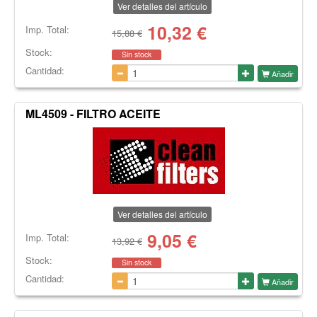
Ver detalles del artículo
10,32
€
Imp. Total:
15,88 €
Stock:
Sin stock
Cantidad:
Añadir
ML4509 - FILTRO ACEITE
Ver detalles del artículo
9,05
€
Imp. Total:
13,92 €
Stock:
Sin stock
Cantidad:
Añadir