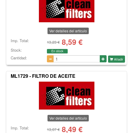
Ver detalles del artículo
8,59
€
Imp. Total:
13,23 €
Stock:
En stock
Cantidad:
Añadir
ML1729 - FILTRO DE ACEITE
Ver detalles del artículo
8,49
€
Imp. Total:
13,07 €