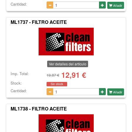
Cantidad:
Añadir
ML1737 - FILTRO ACEITE
Ver detalles del artículo
12,91
€
Imp. Total:
19,87 €
Stock:
Sin stock
Cantidad:
Añadir
ML1738 - FILTRO ACEITE