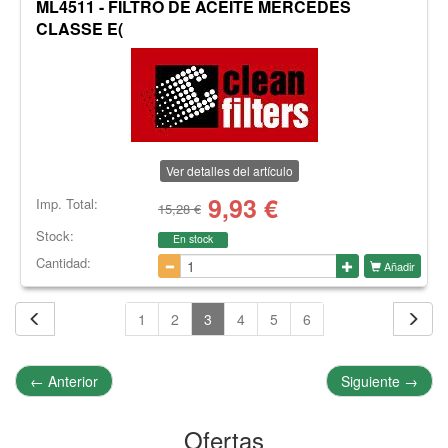
ML4511 - FILTRO DE ACEITE MERCEDES
CLASSE E(
Ver detalles del artículo
9,93
€
Imp. Total:
15,28 €
Stock:
En stock
Cantidad:
Añadir
1
2
3
4
5
6
←
Anterior
Siguiente
→
Ofertas