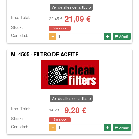
Ver detalles del artículo
21,09
€
Imp. Total:
32,45 €
Stock:
Sin stock
Cantidad:
Añadir
ML4505 - FILTRO DE ACEITE
Ver detalles del artículo
9,28
€
Imp. Total:
14,28 €
Stock:
Sin stock
Cantidad:
Añadir