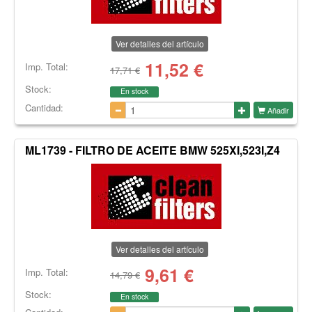
Ver detalles del artículo
11,52
€
Imp. Total:
17,71 €
Stock:
En stock
Cantidad:
Añadir
ML1739 - FILTRO DE ACEITE BMW 525XI,523I,Z4
Ver detalles del artículo
9,61
€
Imp. Total:
14,79 €
Stock:
En stock