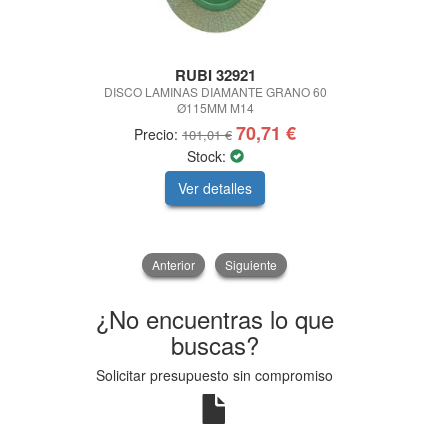
RUBI 32921
BASS MO
DISCO LAMINAS DIAMANTE GRANO 60
LIMPIADOR FÉ
Ø115MM M14
CLEAN C
70,71 €
Precio:
Pre
101,01 €
Stock:
Ver detalles
V
Anterior
Siguiente
¿No encuentras lo que
buscas?
Solicitar presupuesto sin compromiso