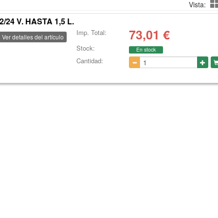
Vista:
24 V. HASTA 1,5 L.
73,01
€
Imp. Total:
Ver detalles del artículo
Stock:
En stock
Cantidad: