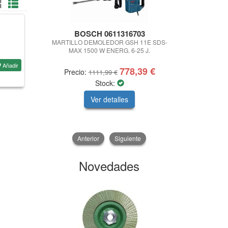
BOSCH 0611316703
KARC
MARTILLO DEMOLEDOR GSH 11E SDS-
SET ACCE
MAX 1500 W ENERG. 6-25 J.
MANGUE
Añadir
778,39 €
Precio:
Precio
1111,99 €
Stock:
Ver detalles
V
Anterior
Siguiente
Novedades