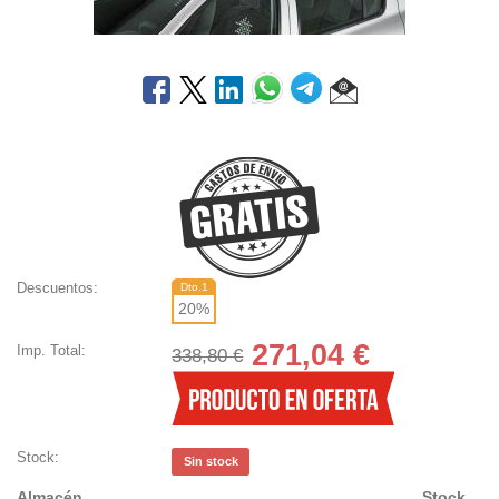
Descuentos:
Dto.1
20
%
271,04
€
Imp. Total:
338,80 €
Stock:
Sin stock
Almacén
Stock