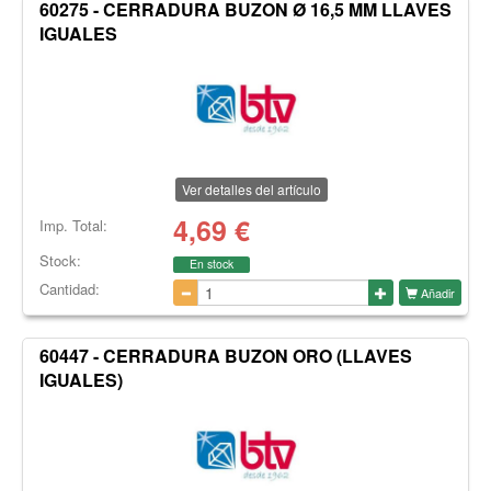
60275 - CERRADURA BUZON Ø 16,5 MM LLAVES
IGUALES
Ver detalles del artículo
4,69
€
Imp. Total:
Stock:
En stock
Cantidad:
Añadir
60447 - CERRADURA BUZON ORO (LLAVES
IGUALES)