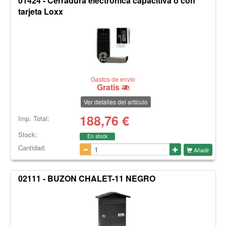
01424 - Cerradura electrónica capacitiva o con
tarjeta Loxx
Gastos de envío
Gratis
Ver detalles del artículo
188,76
€
Imp. Total:
Stock:
En stock
Cantidad:
Añadir
02111 - BUZON CHALET-11 NEGRO