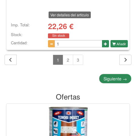
Ver detalles del artículo
22,26
€
Imp. Total:
Stock:
Sin stock
Cantidad:
Añadir
1
2
3
Siguiente
→
Ofertas