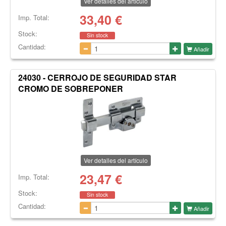
Ver detalles del artículo
33,40
€
Imp. Total:
Stock:
Sin stock
Cantidad:
Añadir
24030 - CERROJO DE SEGURIDAD STAR
CROMO DE SOBREPONER
Ver detalles del artículo
23,47
€
Imp. Total:
Stock:
Sin stock
Cantidad:
Añadir