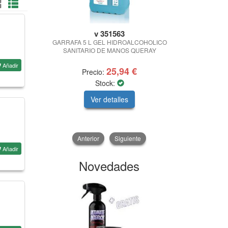
v 351563
BOSC
GARRAFA 5 L GEL HIDROALCOHOLICO
CARGAD
SANITARIO DE MANOS QUERAY
PROFESIONAL 
Añadir
25,94 €
Precio:
Pre
Stock:
Ver detalles
V
Anterior
Siguiente
Añadir
Novedades