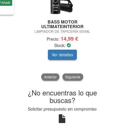
Añadir
BASS MOTOR
R
ULTIMATEINTERIOR
DISCO LAMIN
LIMPIADOR DE TAPICERÍA 500ML
Ø
14,99 €
Precio:
Precio:
Stock:
Ver detalles
V
Anterior
Siguiente
¿No encuentras lo que
buscas?
Solicitar presupuesto sin compromiso