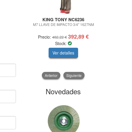
KING TONY NC6236
ROBUS
M7 LLAVE DE IMPACTO 3/4" 1627NM
CALZADO DE
392,89 €
Precio:
Precio
462,22 €
Stock:
Ver detalles
V
Anterior
Siguiente
Novedades