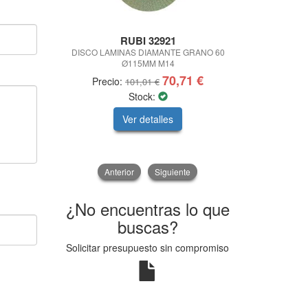
RUBI 32921
SPARC
DISCO LAMINAS DIAMANTE GRANO 60
ZAPATILLAS 
Ø115MM M14
S
70,71 €
Precio:
Precio
101,01 €
Stock:
Sto
Ver detalles
V
Anterior
Siguiente
¿No encuentras lo que
buscas?
Solicitar presupuesto sin compromiso