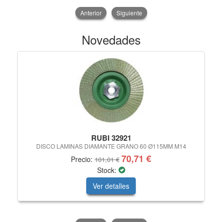
Anterior
Siguiente
Novedades
RUBI 32921
DISCO LAMINAS DIAMANTE GRANO 60 Ø115MM M14
S
70,71 €
Precio:
101,01 €
Stock:
Ver detalles