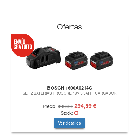
Ofertas
BOSCH 1600A0214C
SET 2 BATERIAS PROCORE 18V 5,5AH + CARGADOR
I
294,59 €
Precio:
313,39 €
Stock:
Ver detalles