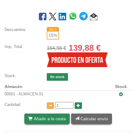
Descuentos:
Dto.1
15
%
139,88
€
Imp. Total:
164,56 €
Stock:
En stock
Almacén
Stock
00001 - ALMACEN 01
Cantidad:
Añadir a la cesta
Calcular envío