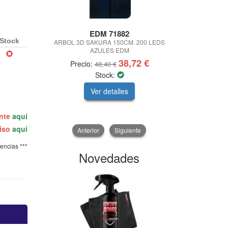
EDM 71882
ALT
Stock
ARBOL 3D SAKURA 150CM. 200 LEDS
KIT RIEGO VA
AZULES EDM
38,72 €
Precio:
Precio
48,40 €
Stock:
Ver detalles
V
ente
aquí
miso
aquí
Anterior
Siguiente
tencias ***
Novedades