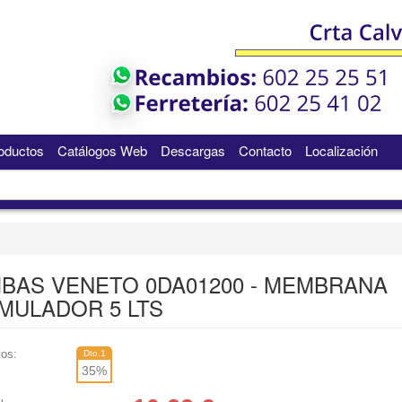
oductos
Catálogos Web
Descargas
Contacto
Localización
BAS VENETO 0DA01200 - MEMBRANA
MULADOR 5 LTS
os:
Dto.1
35
%