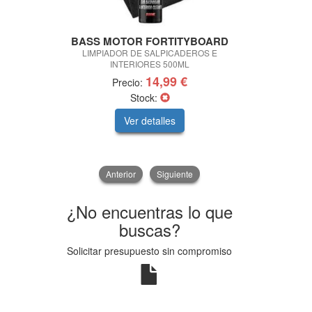
BASS MOTOR FORTITYBOARD
SPARC
LIMPIADOR DE SALPICADEROS E
ZAPATILLAS 
INTERIORES 500ML
S
14,99 €
Precio:
Precio
Stock:
Sto
Ver detalles
V
Anterior
Siguiente
¿No encuentras lo que
buscas?
Solicitar presupuesto sin compromiso