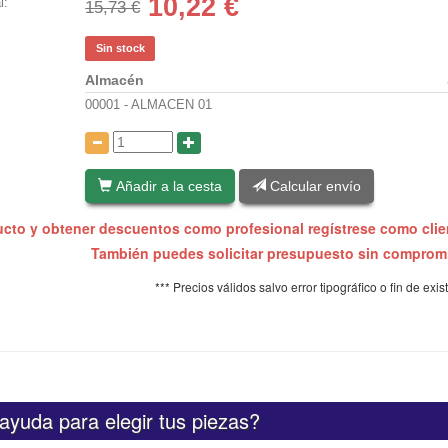
10,22
€
l:
15,73 €
Sin stock
Almacén
00001 - ALMACEN 01
:
Añadir a la cesta
Calcular envío
ucto y obtener descuentos como profesional regístrese como cli
También puedes solicitar presupuesto sin compro
*** Precios válidos salvo error tipográfico o fin de exis
ayuda para elegir tus piezas?