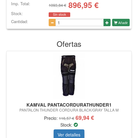
896,95
€
Imp. Total:
1093,84 €
Stock:
Sin stock
Cantidad:
Añadir
Ofertas
KAMVAL PANTACORDURATHUNDER1
PANTALON THUNDER CORDURA BLACK/GRAY TALLA M
69,94 €
Precio:
116,57 €
Stock:
Ver detalles