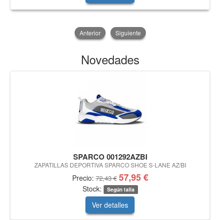
Anterior
Siguiente
Novedades
SPARCO 001292AZBI
ZAPATILLAS DEPORTIVA SPARCO SHOE S-LANE AZ/BI
57,95 €
Precio:
72,43 €
Stock:
Según talla
Ver detalles