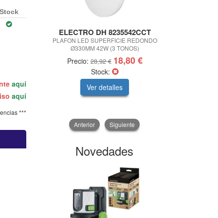
Stock
ELECTRO DH 8235542CCT
A
PLAFON LED SUPERFICIE REDONDO
LAPIZ GRABA
Ø330MM 42W (3 TONOS)
CERAMICA 
18,80 €
Precio:
Precio
28,92 €
Stock:
ente
aquí
Ver detalles
V
miso
aquí
tencias ***
Anterior
Siguiente
Novedades