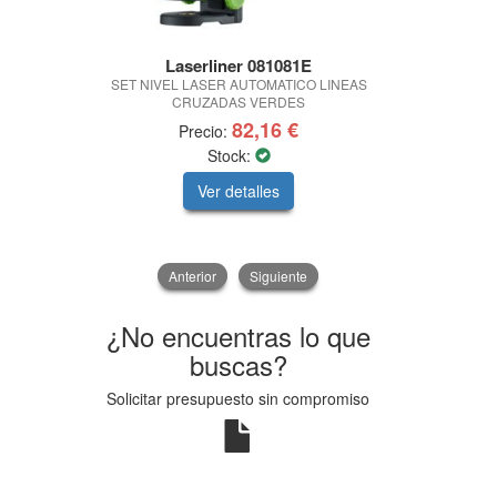
Laserliner 081081E
BASS M
SET NIVEL LASER AUTOMATICO LINEAS
ABRILLANT
CRUZADAS VERDES
82,16 €
Precio:
Pre
Stock:
Ver detalles
V
Anterior
Siguiente
¿No encuentras lo que
buscas?
Solicitar presupuesto sin compromiso