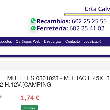
oductos
Catálogos Web
Descargas
Contacto
Localización
L MUELLES 0301023 - M.TRAC.L.45X13
2 H.12V.(CAMPING
1,74
€
l:
En stock