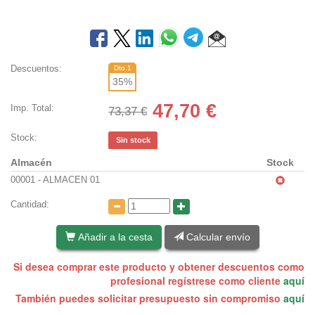
Descuentos:
Dto.1
35
%
47,70
€
Imp. Total:
73,37 €
Stock:
Sin stock
Almacén
Stock
00001 - ALMACEN 01
Cantidad:
Añadir a la cesta
Calcular envío
Si desea comprar este producto y obtener descuentos como
profesional regístrese como cliente
aquí
También puedes solicitar presupuesto sin compromiso
aquí