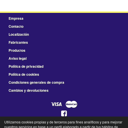
Empresa
Contacto
Localización
Fabricantes
Productos
Aviso legal
Política de privacidad
Política de cookies
Condiciones generales de compra
Cambios y devoluciones
Utilizamos cookies propias y de terceros para fines analíticos y para mejorar
925 78 41 66
nuestros servicios en base a un perfil elaborado a partir de tus hábitos de