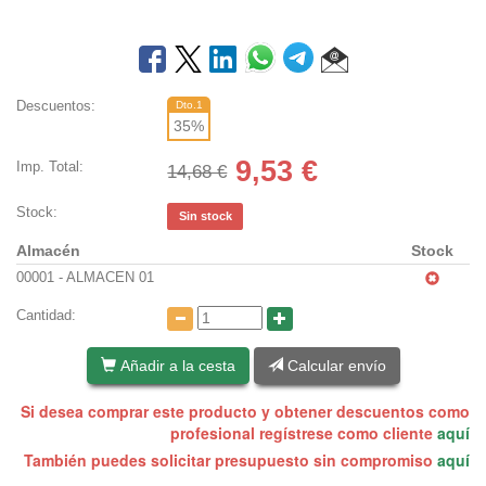
Descuentos:
Dto.1
35
%
9,53
€
Imp. Total:
14,68 €
Stock:
Sin stock
Almacén
Stock
00001 - ALMACEN 01
Cantidad:
Añadir a la cesta
Calcular envío
Si desea comprar este producto y obtener descuentos como
profesional regístrese como cliente
aquí
También puedes solicitar presupuesto sin compromiso
aquí