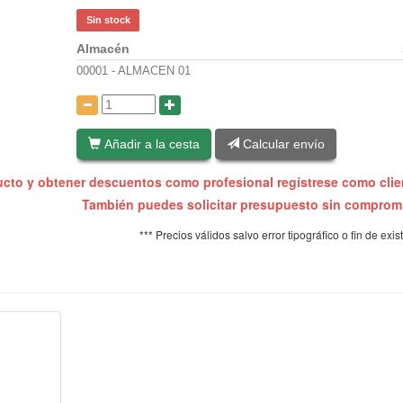
Sin stock
Almacén
00001 - ALMACEN 01
:
Añadir a la cesta
Calcular envío
ucto y obtener descuentos como profesional regístrese como cli
También puedes solicitar presupuesto sin compro
*** Precios válidos salvo error tipográfico o fin de exis