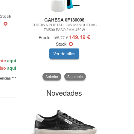
Stock
GAHESA 0F130008
KING 
TURBINA PORTATIL SIN MANGUERAS
LLAVE AJUS
TM500 PASO 2MM 460W
149,19 €
Precio:
Precio
165,77 €
Stock:
Ver detalles
V
ente
aquí
miso
aquí
Anterior
Siguiente
tencias ***
Novedades