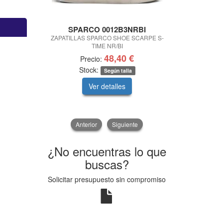
SPARCO 0012B3NRBI
BASS MOT
ZAPATILLAS SPARCO SHOE SCARPE S-
LIMPIADOR
TIME NR/BI
INT
48,40 €
Precio:
Pre
Stock:
Según talla
Ver detalles
V
Anterior
Siguiente
¿No encuentras lo que
buscas?
Solicitar presupuesto sin compromiso