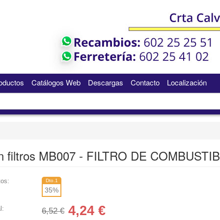
oductos
Catálogos Web
Descargas
Contacto
Localización
n filtros MB007 - FILTRO DE COMBUSTI
os:
Dto.1
35
%
4,24
€
l:
6,52 €