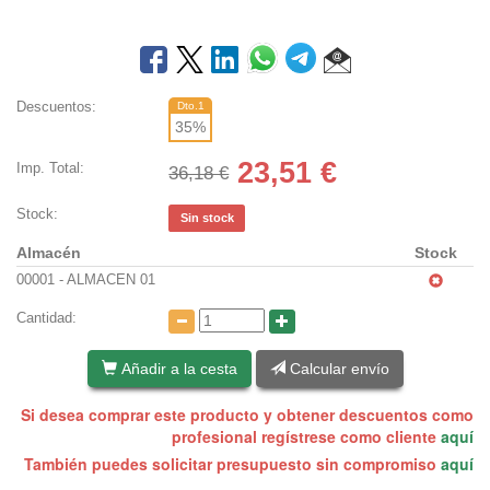
Descuentos:
Dto.1
35
%
23,51
€
Imp. Total:
36,18 €
Stock:
Sin stock
Almacén
Stock
00001 - ALMACEN 01
Cantidad:
Añadir a la cesta
Calcular envío
Si desea comprar este producto y obtener descuentos como
profesional regístrese como cliente
aquí
También puedes solicitar presupuesto sin compromiso
aquí