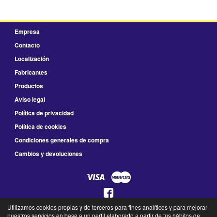
Empresa
Contacto
Localización
Fabricantes
Productos
Aviso legal
Política de privacidad
Política de cookies
Condiciones generales de compra
Cambios y devoluciones
Utilizamos cookies propias y de terceros para fines analíticos y para mejorar
925 78 41 66
nuestros servicios en base a un perfil elaborado a partir de tus hábitos de