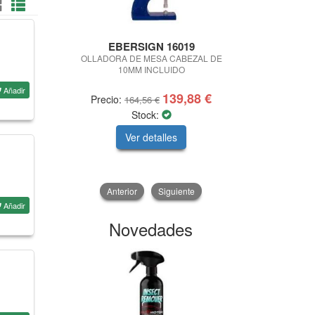
EBERSIGN 16019
SAINT-GO
OLLADORA DE MESA CABEZAL DE
DISCO DE
10MM INCLUIDO
Ø350X3
Añadir
139,88 €
Precio:
Pre
164,56 €
Stock:
Ver detalles
V
Anterior
Siguiente
Añadir
Novedades