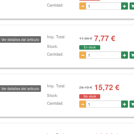
Cantidad:
7,77
€
Imp. Total:
11,94 €
Ver detalles del artículo
Stock:
En stock
Cantidad:
15,72
€
Imp. Total:
24,19 €
Ver detalles del artículo
Stock:
Sin stock
Cantidad: