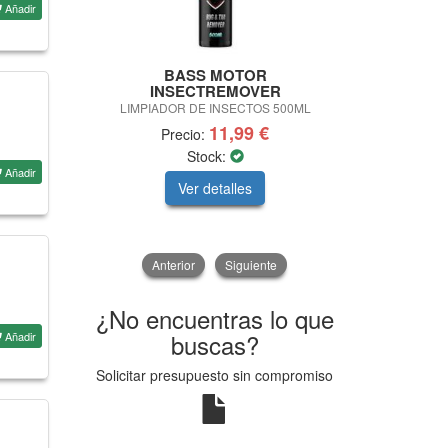
Añadir
BASS MOTOR
BASS M
INSECTREMOVER
ABRILLANT
LIMPIADOR DE INSECTOS 500ML
11,99 €
Precio:
Pre
Stock:
Añadir
Ver detalles
V
Anterior
Siguiente
¿No encuentras lo que
buscas?
Añadir
Solicitar presupuesto sin compromiso